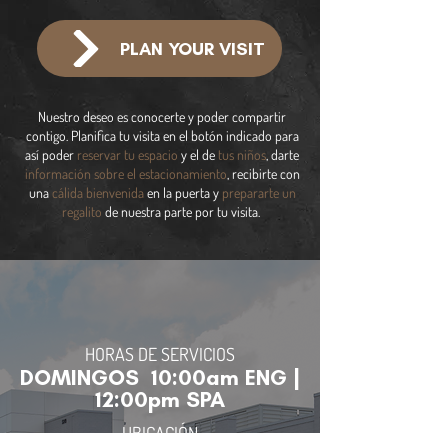
PLAN YOUR VISIT
Nuestro deseo es conocerte y poder compartir
contigo. Planifica tu visita en el botón indicado para
así poder
reservar tu espacio
y el de
tus niños
, darte
información sobre el estacionamiento
, recibirte con
una
cálida bienvenida
en la puerta y
prepararte un
regalito
de nuestra parte por tu visita.
HORAS DE SERVICIOS
DOMINGOS 10:00am ENG |
12:00pm SPA
UBICACIÓN