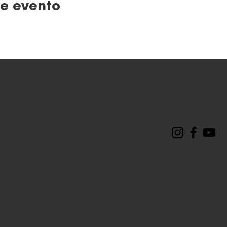
e evento
Contact
Social
(704) 703-7445 (Solo textos)
info@casavivachurch.com