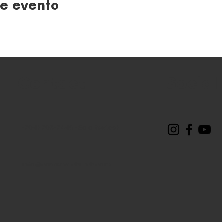
e evento
Contact
Social
(704) 703-7445 (Solo textos)
info@casavivachurch.com