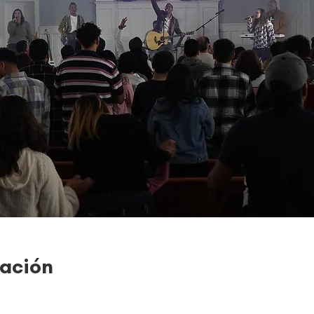
cación
0